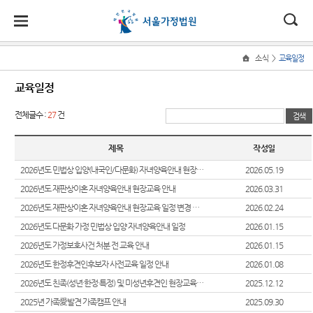
대
소
나
>
소식
교육일정
Home
법
한
송
홀
법원
소식
민원
정보
소통
교육일정
원
소개
소
민
안
로
소
새소식
민원안
사건검
법원에
전체글수 :
27
건
식
개
법원장
내
색
바란다
민
국
내
소
우리법
인사말
원
원 안내
법률상
판결서
부조리
제목
작성일
정
법
마
송
연혁
자료
담안내
사본 제
신고센
보
2026년도 민법상 입양(내국인/다문화) 자녀양육안내 현장교육 일정 안내
2026.05.19
공신청
터
소
원
당
조직 및
교육일
자주묻
통
2026년도 재판상이혼 자녀양육안내 현장교육 안내
2026.03.31
전화번
정
는질문
법원견
(구
2026년도 재판상이혼 자녀양육안내 현장교육 일정 변경 안내
2026.02.24
호
안내책
학
법원게
유관기
자
전
2026년도 다문화 가정 민법상 입양 자녀양육안내 일정
2026.01.15
서울가
시판
관안내
정보공
2026년도 가정보호사건 처분 전 교육 안내
2026.01.15
정법원
각급법
개
자
E-mail
For
2026년도 한정후견인후보자 사전교육 일정 안내
업무안
원안내
2026.01.08
Club
Foreigners
민
내
2026년도 친족(성년·한정·특정) 및 미성년후견인 현장교육 일정 안내
2025.12.12
장애인·
원
2025년 가족愛발견 가족캠프 안내
2025.09.30
재판개