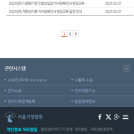
외국인
정 및 법
2025년도 다문화가정 민법상입양 자녀양육안내 현장교육 일정 안내
2025.02.07
센
등 지원
정안내
2025년도 재판상이혼 자녀양육안내 현장교육 일정 안내
2025.02.07
을
터)
관할구
위한 우
역
선지원
센터
1
2
3
청사안
내
재판기
록 열람
찾아오
복사 절
시는길
차 안내
보안검
관련시스템
후견과
색
안내
소송안내마당
나홀로 소송
(구 전자민원센터)
전자소송
인터넷등기소
전자가족관계등록
법원경매정보
개인정보 처리방침
영상정보처리기기 운영 · 관리방침
저작권보호정책