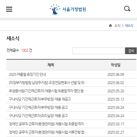
대
소
나
>
소식
새소식
Home
법
한
송
홀
법원
소식
민원
정보
소통
새소식
원
소개
소
민
안
로
소
새소식
민원안
사건검
법원에
전체글수 :
1002
건
식
개
법원장
내
색
바란다
민
국
내
소
우리법
인사말
원
원 안내
법률상
판결서
부조리
제목
작성일
정
법
마
송
연혁
자료
담안내
사본 제
신고센
보
2025 여름철 휴정기간 안내
2025.06.09
공신청
터
소
원
당
조직 및
교육일
자주묻
통
[의정부지방법원 남양주지원] 조정전담변호사 선발 및 위촉계획 공고
2025.06.02
전화번
정
는질문
법원견
(구
후생종사원(기간제근로자) 채용시험 최종합격자 명단 등 공고
2025.05.20
호
안내책
학
법원게
유관기
자
전
구내식당 기간제근로자(부주방장) 채용 재공고
2025.05.12
서울가
시판
관안내
정보공
구내식당 기간제근로자(부주방장) 채용 공고
2025.04.24
정법원
각급법
개
자
E-mail
For
구내식당 기간제근로자(조리실장) 채용 공고
업무안
원안내
2025.04.24
Club
Foreigners
민
내
장애인 공무직 근로자(환경관리원) 채용시험 최종합격자 명단 등 공고
2025.03.17
장애인·
원
장애인 공무직 근로자(환경관리원) 채용시험 서류전형 합격자 발표 및 면접시험 안내 공고
2025.02.27
재판개