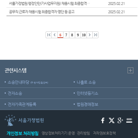
외국인
정 및 법
서울가정법원 행정인턴(가사업무지원) 채용시험 최종합격자 명단 등 공고
2025.02.21
센
등 지원
정안내
공무직 근로자 채용시험 최종합격자 명단 등 공고
2025.02.21
을
터)
관할구
위한 우
역
선지원
센터
6
7
8
9
10
청사안
내
재판기
록 열람
찾아오
복사 절
시는길
차 안내
보안검
관련시스템
후견과
색
안내
소송안내마당
나홀로 소송
(구 전자민원센터)
전자소송
인터넷등기소
전자가족관계등록
법원경매정보
개인정보 처리방침
영상정보처리기기 운영 · 관리방침
저작권보호정책