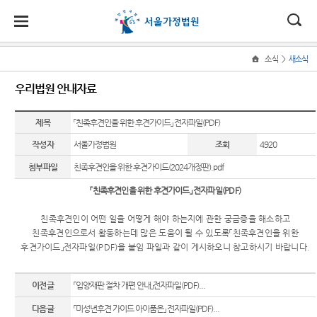
대
소
나
>
소식
새소식
Home
법
한
송
홀
법원
소식
민원
정보
소통
우리법원 안내자료
원
소개
소
민
안
로
소
새소식
민원안
사건검
법원에
식
개
법원장
내
색
바란다
제목
「친족후견인을 위한 후견가이드」 전자파일(PDF)
민
국
내
소
우리법
인사말
원
작성자
서울가정법원
조회
4920
원 안내
법률상
판결서
부조리
정
법
마
송
연혁
자료
담안내
사본 제
신고센
보
첨부파일
친족후견인을 위한 후견가이드(2024개정판).pdf
공신청
터
소
원
당
조직 및
교육일
자주묻
「
친족후견인을 위한 후견가이드
」
전자파일
(PDF)
통
전화번
정
는질문
법원견
(구
호
안내책
학
친족후견인이 어떤 일을 어떻게 해야 하는지에 관한 궁금증을 해소하고
법원게
유관기
자
전
친족후견인으로서 활동하는데 많은 도움이 될 수 있도록
「
친족후견인을 위한
서울가
시판
관안내
정보공
후견가이드
」
전자파일
(PDF)
을 붙임 파일과 같이 게시하오니 참고하시기 바랍니다
.
정법원
각급법
개
자
E-mail
For
업무안
원안내
Club
Foreigners
민
내
이전글
「입양재판 절차 개편 안내」전자파일(PDF)...
장애인·
원
재판개
다음글
「미성년후견 가이드 아이품은」 전자파일(PDF)...