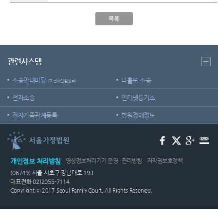
외국인
정 및 법
센
등 지원
정안내
목록
을
터)
관할구
위한 우
역
선지원
센터
청사안
관련시스템
내
재판기
록 열람
소송안내마당
나홀로 소송
(구 전자민원센터)
찾아오
복사 절
시는길
차 안내
전자소송
인터넷등기소
보안검
후견과
전자가족관계등록
법원경매정보
색
안내
개인정보 처리방침
영상정보처리기기 운영 · 관리방침
저작권보호정책
(06749) 서울 서초구 강남대로 193
대표전화 02)2055-7114
Copyright ⓒ 2017 Seoul Family Court, All Rights Reserved.