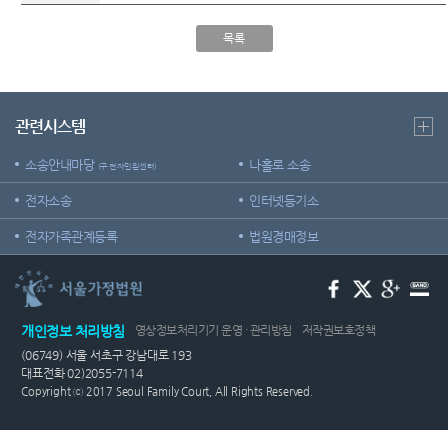
외국인
정 및 법
센
등 지원
정안내
목록
을
터)
관할구
위한 우
역
선지원
센터
청사안
관련시스템
내
재판기
록 열람
소송안내마당
나홀로 소송
(구 전자민원센터)
찾아오
복사 절
시는길
차 안내
전자소송
인터넷등기소
보안검
후견과
전자가족관계등록
법원경매정보
색
안내
개인정보 처리방침
영상정보처리기기 운영 · 관리방침
저작권보호정책
(06749) 서울 서초구 강남대로 193
대표전화 02)2055-7114
Copyright ⓒ 2017 Seoul Family Court, All Rights Reserved.