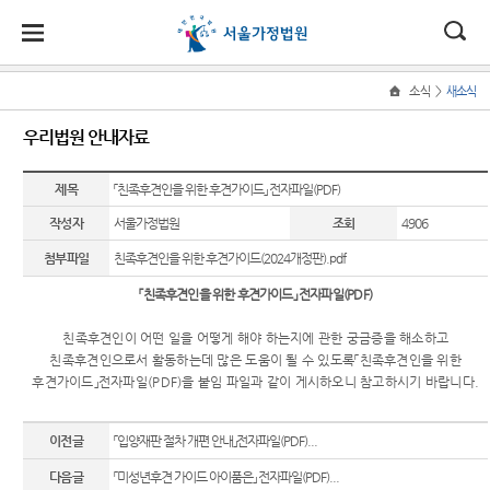
대
소
나
>
소식
새소식
Home
법
한
송
홀
법원
소식
민원
정보
소통
우리법원 안내자료
원
소개
소
민
안
로
소
새소식
민원안
사건검
법원에
식
개
법원장
내
색
바란다
제목
「친족후견인을 위한 후견가이드」 전자파일(PDF)
민
국
내
소
우리법
인사말
원
작성자
서울가정법원
조회
4906
원 안내
법률상
판결서
부조리
정
법
마
송
연혁
자료
담안내
사본 제
신고센
보
첨부파일
친족후견인을 위한 후견가이드(2024개정판).pdf
공신청
터
소
원
당
조직 및
교육일
자주묻
「
친족후견인을 위한 후견가이드
」
전자파일
(PDF)
통
전화번
정
는질문
법원견
(구
호
안내책
학
친족후견인이 어떤 일을 어떻게 해야 하는지에 관한 궁금증을 해소하고
법원게
유관기
자
전
친족후견인으로서 활동하는데 많은 도움이 될 수 있도록
「
친족후견인을 위한
서울가
시판
관안내
정보공
후견가이드
」
전자파일
(PDF)
을 붙임 파일과 같이 게시하오니 참고하시기 바랍니다
.
정법원
각급법
개
자
E-mail
For
업무안
원안내
Club
Foreigners
민
내
이전글
「입양재판 절차 개편 안내」전자파일(PDF)...
장애인·
원
재판개
다음글
「미성년후견 가이드 아이품은」 전자파일(PDF)...