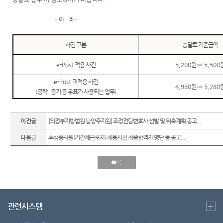
외국인
정 및 법
센
등 지원
정안내
-
아
래
-
을
터)
관할구
위한 우
역
선지원
사건 구분
송달료 기준금액
센터
청사안
e-Post
적용 사건
5,200
원
⇒
5,500
내
재판기
록 열람
e-Post
미적용 사건
찾아오
4,980
원
⇒
5,280
복사 절
(
공탁
,
등기 등 우표가 사용되는 업무
)
시는길
차 안내
보안검
후견과
이전글
[의정부지방법원 남양주지원] 조정전담변호사 선발 및 위촉계획 공고...
색
안내
다음글
후생종사원(기간제근로자) 채용시험 최종합격자 명단 등 공고...
목록
관련시스템