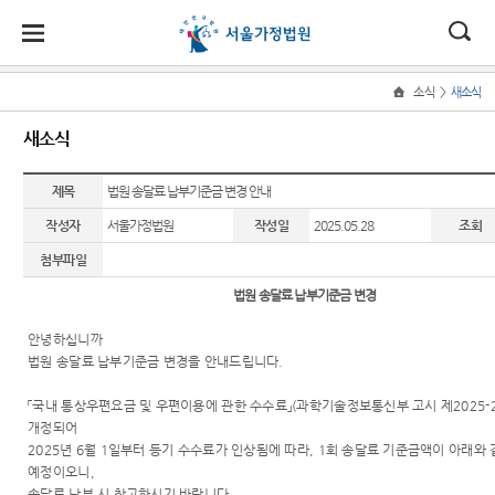
대
소
나
>
소식
새소식
Home
법
한
송
홀
법원
소식
민원
정보
소통
새소식
원
소개
소
민
안
로
소
새소식
민원안
사건검
법원에
식
개
법원장
내
색
바란다
제목
법원 송달료 납부기준금 변경 안내
민
국
내
소
우리법
인사말
원
작성자
서울가정법원
작성일
2025.05.28
조회
원 안내
법률상
판결서
부조리
정
법
마
송
연혁
자료
담안내
사본 제
신고센
보
첨부파일
공신청
터
소
원
당
조직 및
교육일
자주묻
법원 송달료 납부기준금 변경
통
전화번
정
는질문
법원견
(구
호
안내책
학
안녕하십니까
법원게
유관기
자
전
법원 송달료 납부기준금 변경을 안내드립니다
.
서울가
시판
관안내
정보공
정법원
각급법
개
자
「
국내 통상우편요금 및 우편이용에 관한 수수료
」
(
과학기술정보통신부 고시 제
2025-
E-mail
For
업무안
원안내
개정되어
Club
Foreigners
민
내
2025
년
6
월
1
일부터 등기 수수료가 인상됨에 따라
, 1
회 송달료 기준금액이 아래와 
예정이오니
,
장애인·
원
재판개
송달료 납부 시 참고하시기 바랍니다
.