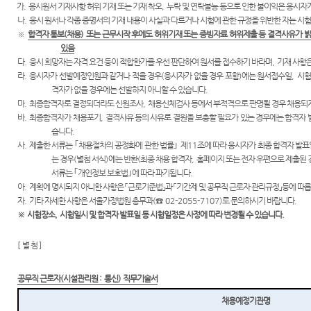
가
.
응시원서 기재사항 허위 기재 또는 기재 착오
,
누락 및 연락불능 등으로 인한 불이익은 응시자
나
.
응시 원서나 각종 증명서의 기재 내용이 사실과 다르거나 시험에 관한 규정을 위반한 자는 시험
※
합격자 통보
(
채용
)
또는 근무시작 후에도 허위기재 또는 증빙자료 허위제출 등 결격사유가 
있음
다
.
응시 희망자는 자격 요건 등이 적합한가를 우선 판단하여 원서를 접수하기 바라며
,
기재 사항은
라
.
응시자가 선발예정인원과 같거나 적을 경우
(
응시자가 없을 경우 포함
)
에는 원서접수일
,
시험
격자가 없을 경우에는 선발하지 아니할 수 있습니다
.
마
.
최종합격자로 결정되더라도 신원조사
,
채용신체검사 등에서 부적격으로 판명될 경우 채용되
바
.
최종합격자가 채용포기
,
결격사유 등의 사유로 결원을 보충할 필요가 있는 경우에는 합격자
습니다
.
사
.
제출한 서류는
｢
채용절차의 공정화에 관한 법률
｣
제
11
조에 따라 응시자가 최종 합격자 발
는 경우
(
별첨 서식
)
에는 반환
(
최종 채용 합격자
,
홈페이지 또는 전자 우편으로 제출된 
서류는
｢
개인정보 보호법
｣
에 따라 파기됩니다
.
아
.
계획에 명시되지 아니한 사항은
「
근로기준법
」
과
「
기간제 및 공무직 근로자 관리규정
」
등에 따
자
.
기타 자세한 사항은 서울가정법원 총무과
(
☎
02-2055-7107)
로 문의하시기 바랍니다
.
※
시험장소
,
시험일시 및 합격자 발표일 등 시험일정은 사정에 따라 변경될 수 있습니다
.
[
별 첨
]
공무직 근로자
(
시설관리원
:
통신
)
직무기술서
채용예정기관명