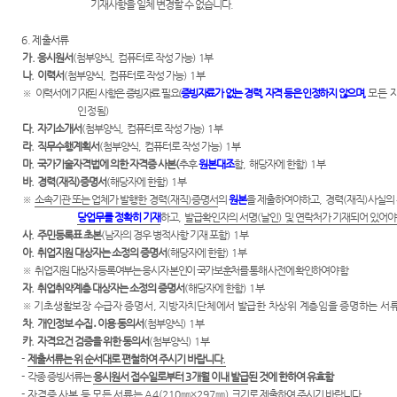
기재사항을 일체 변경할 수 없습니다
.
6. 제출서류
가
.
응
시원서
(
첨부양식
,
컴퓨터로 작성 가능
)
1
부
나
.
이력서
(
첨부양식
,
컴퓨터로 작성 가능
) 1
부
※
이력서에 기재된 사항은 증빙자료 필요
(
증빙자료가 없는 경력
,
자격 등은 인정하지 않으며
,
모든 
인정됨
)
다
.
자기소개서
(
첨부양식
,
컴퓨터로 작성 가능
) 1
부
라
.
직무수행계획서
(
첨부양식
,
컴퓨터로 작성 가능
) 1
부
마
.
국가기술자격법에 의한 자격증 사본
(
추후
원본대조
함
,
해당자에 한함
) 1
부
바
.
경력
(
재직
)
증명서
(
해당자에 한함
) 1
부
※
소속기관 또는 업체가 발행한 경력
(
재직
)
증명서
의
원본
을 제출하여야하고
,
경력
(
재직
)
사실의
당업무를 정확히 기재
하고
,
발급확인자의 서명
(
날인
)
및 연락처가 기재되어 있어
사
.
주민등록표 초본
(
남자의 경우 병적사항 기재 포함
) 1
부
아
.
취업지원 대상자는 소정의 증명서
(
해당자에 한함
) 1
부
※
취업지원 대상자 등록여부는 응시자 본인이 국가보훈처를 통해 사전에 확인하여야 함
자
.
취업취약계층 대상자는 소정의 증명서
(
해당자에 한함
) 1
부
※
기초생활보장 수급자 증명서
,
지방자치단체에서 발급한 차상위 계층임을 증명하는 서
차
.
개인정보 수집
․
이용 동의서
(
첨부양식
) 1
부
카
.
자격요건 검증을 위한 동의서
(
첨부양식
) 1
부
-
제출서류는 위 순서대로 편철하여 주시기 바랍니다
.
-
각종 증빙서류는
응시원서 접수일로부터
3
개월 이내 발급
된 것에 한하여 유효함
-
자격증 사본 등 모든 서류는
A4(210
㎜
×297
㎜
)
크기로 제출하여 주시기 바랍니다
.