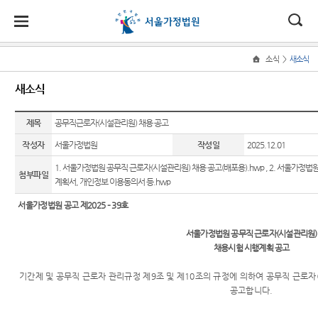
대
소
나
>
소식
새소식
Home
법
한
송
홀
법원
소식
민원
정보
소통
새소식
원
소개
소
민
안
로
소
새소식
민원안
사건검
법원에
식
개
제목
법원장
내
색
바란다
공무직근로자(시설관리원) 채용 공고
민
국
내
소
우리법
인사말
원
작성자
서울가정법원
작성일
2025.12.01
원 안내
법률상
판결서
부조리
정
법
마
송
연혁
자료
담안내
사본 제
신고센
보
1. 서울가정법원 공무직 근로자(시설관리원) 채용 공고(배포용).hwp
,
2. 서울가정법
첨부파일
공신청
터
소
원
당
계획서, 개인정보 이용동의서 등.hwp
조직 및
교육일
자주묻
통
전화번
정
는질문
법원견
(구
서울가정법원 공고 제
2025
–
39
호
호
안내책
학
법원게
유관기
자
전
서울가정법원 공무직 근로자
(
시설관리원
)
서울가
시판
관안내
정보공
채용시험 시행계획 공고
정법원
각급법
개
자
E-mail
For
업무안
원안내
기간제 및 공무직 근로자 관리규정 제
9
조 및 제
10
조의 규정에 의하여 공무직 근로자
Club
Foreigners
민
내
공고
합니다
.
장애인·
원
재판개