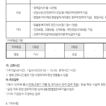
-
정액급식비 월
14
만원
수당
-
선임수당
(
안전관리자 선임 등
)
해당자에 한하여 지급
-
명절휴가비
(
해당 명절일에 재직중인 경우에 한하여 지급
),
현업수당
,
-
맞춤형 복지제도 연간
500
점
(1
점
=1
천원
)
기타
-
건강보험
,
고용보험
,
산재보험
,
국민연금
(4
대보험
)
가입
-
근로자 퇴직급여보장법에 따른 퇴직급여 지급
❍
직무등급 기준
직무등급
2
등급
3
등급
→
→
명칭
기사
조장
마
.
근로시간
❍
주
5
일
(40
시간
), 1
일
8
시간
(09:00 ~ 18:00,
휴게시간
1
시간
)
※
향후 근무시간 등은 기관 사정에 따라 편성
·
변동될 수 있음
바
.
주요업무
❍
청사 내
·
외부 통신
(
전화교환기 개통 및 유지보수 관리 업무 포함
),
방송 해당 시설에 관한
-
담당 직무 관련 업무에 대한 상세내용은
【
별첨
】
직무기술서 참조
❍
기타 기관장이 지정하는 업무
8. 기타사항