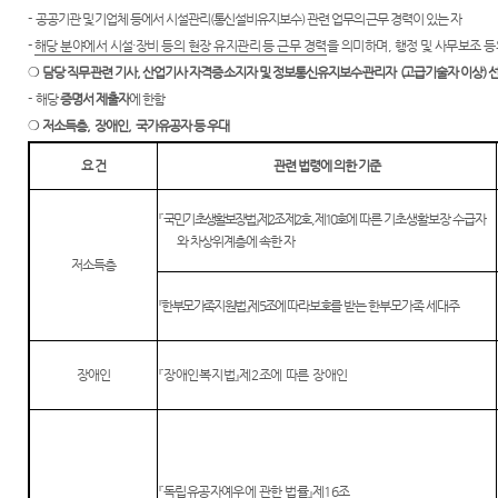
-
공공기관 및 기업체 등에서 시설관리
(
통신설비유지보수
)
관련 업무의 근무 경력이 있는 자
-
해당 분야에서 시설
·
장비 등의 현장 유지관리 등 근무 경력
을 의미하며
,
행정 및 사무보조 등
❍
담당 직무 관련 기사
,
산업기사 자격증 소지자 및 정보통신유지보수
·
관리자
(
고급기술자 이상
)
선
-
해당
증명서 제출자
에 한함
❍
저소득층
,
장애인
,
국가유공자 등 우대
요 건
관련 법령에 의한 기준
『
국민기초생활보장법
』
제
2
조 제
2
호
,
제
10
호
에 따른 기초생활보장 수급자
와 차상위계층에 속한 자
저소득층
『
한부모가족지원법
』
제
5
조에 따라 보호를
받는 한부모가족 세대주
장애인
『
장애인복지법
』
제
2
조에 따른 장애인
『
독립유공자예우에 관한 법률
』
제
16
조