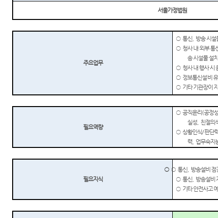
서울가정법원
○
통신
,
방송 시설
○
청사 내
·
외부 통
송 시설물 설치
주요업무
○
청사 내 행사 시
○
정보통신설비 
○
기타 기관장이 
○
공직윤리
(
공정
실성
,
친절의
필요역량
○
상황인식
/
판단
력
,
업무숙지
○
○
통신
,
방송설비 점
필요지식
○
통신
,
방송설비 
○
기타 안전사고 