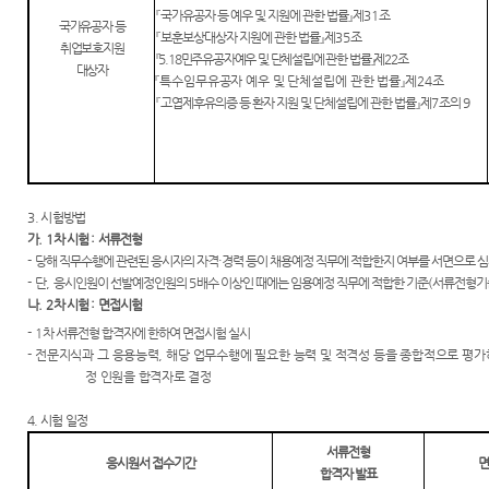
『
국가유공자 등 예우 및 지원에 관한 법률
』
제
31
조
국가유공자 등
『
보훈보상대상자 지원에 관한 법률
』
제
35
조
취업보호지원
『
5.18
민주유공자예우 및 단체설립에 관한 법률
』
제
22
조
대상자
『
특수임무유공자 예우 및 단체설립에 관한 법률
』
제
24
조
『
고엽제후유의증 등 환자 지원 및 단체설립에 관한 법률
』
제
7
조의
9
3. 시험방법
가
. 1
차 시험
:
서류전형
-
당해 직무수행에 관련된 응시자의 자격
·
경력
등이 채용예정 직무에 적합한지 여부를 서면으로 심
-
단
,
응시인원이 선발예정인원의
5
배수 이상인 때에는 임용예정 직무에 적합한 기준
(
서류전형기
나
. 2
차 시험
:
면접시험
- 1
차 서류전형 합격자에 한하여 면접시험 실시
-
전문지식과 그 응용능력
,
해당 업무수행에 필요한 능력 및 적격성 등을 종합적으로 평가
정 인원을 합격자로 결정
4. 시험 일정
서류전형
응시원서 접수기간
면
합격자 발표