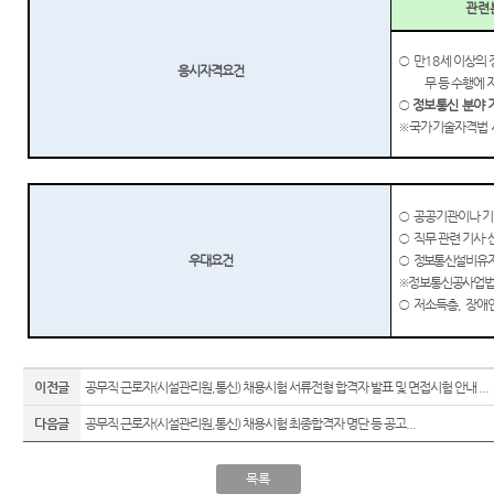
관련
○
만
18
세 이상의 
응시자격요건
무 등 수행에 
○
정보통신 분야 
※
국가기술자격법
○
공공기관이나 기
○
직무 관련 기사
·
우대요건
○
정보통신설비 유
※
정보통신공사업법
○
저소득층
,
장애
이전글
공무직 근로자(시설관리원,통신) 채용시험 서류전형 합격자 발표 및 면접시험 안내 ...
다음글
공무직 근로자(시설관리원,통신) 채용시험 최종합격자 명단 등 공고...
목록