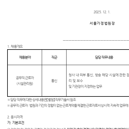
외국인
정 및 법
센
등 지원
정안내
을
2025. 12. 1.
터)
관할구
위한 우
역
선지원
서 울 가 정 법 원 장
센터
청사안
내
재판기
---------------------------------------------------------------------
록 열람
1. 채용개요
찾아오
복사 절
시는길
차 안내
채용분야
직군
담당 직무내용
보안검
후견과
색
안내
청사 내
·
외부 통신
,
방송 해당 시설에 관한 
공무직 근로자
통신
리 및 보수
(
시설관리원
)
및 기관장이 지정하는 업무
※
담당 직무에 대한 상세내용은
【
별첨
】
직무기술서 참조
※
공무직 근로자
:
법원과 기간의 정함이 없는 근로계약을 체결한 근로자로서
상시적
·
지속적 업무에
2. 응시자격
가
.
기본요건