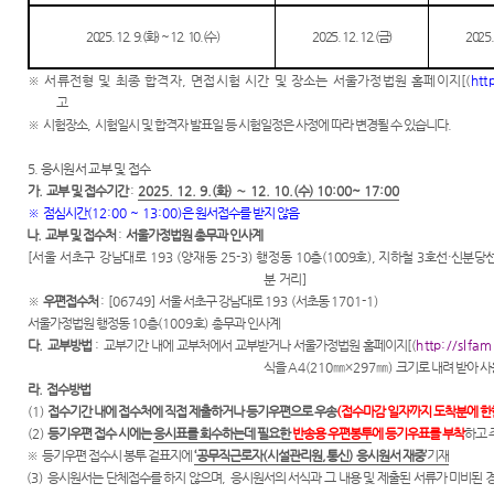
2025. 12. 9.(
화
) ~ 12. 10.(
수
)
2025. 12. 12.(
금
)
2025. 
※
서류전형 및 최종 합격자
,
면접시험 시간 및 장소는 서울가정법원 홈페이지
[(
htt
고
※
시험장소
,
시험일시 및 합격자 발표일 등 시험일정은 사정에 따라 변경될 수 있습니다
.
5. 응시원서 교부 및 접수
가
.
교부 및 접수기간
:
2025. 12. 9.(
화
)
∼
12. 10.(
수
) 10:00
~ 17:00
※
점심시간
(12:00 ~ 13:00)
은 원서접수를 받지 않음
나
.
교부 및 접수처
:
서울가정법원 총무과 인사계
[
서울 서초구 강남대로
193 (
양재동
25-3)
행정동
10
층
(1009
호
),
지하철
3
호선
·
신분당선
분 거리
]
※
우편접수처
: [06749]
서울 서초구 강남대로
193 (
서초동
1701-1)
서울가정법원 행정동
10
층
(1009
호
)
총무과 인사계
다
.
교부방법
:
교부기간 내에 교부처에서 교부받거나 서울가정법원 홈페이지
[(
http://slfam
식을
A4(210
㎜
×297
㎜
)
크기로 내려 받아 사
라
.
접수방법
(1)
접수기간 내에 접수처에 직접 제출하거나 등기우편으로 우송
(
접수마감 일자까지 도착분에 한
(2)
등기우편 접수 시에는
응시표를 회수하는데 필요한
반송용 우편봉투
에 등기우표를 부착
하고 
※
등기우편 접수시 봉투 겉
표지에
‘
공무직근로자
(
시설관리원
,
통신
)
응시원서 재중
’
기재
(3)
응시원서는 단체접수를 하지 않으며
,
응시원서의 서식과 그 내용 및 제출된 서류가 미비된