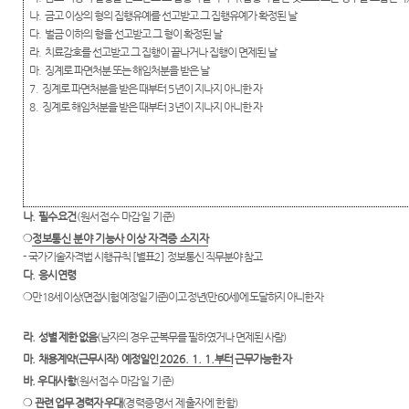
나
.
금고 이상의 형의 집행유예를 선고받고 그 집행유예가 확정된 날
다
.
벌금 이하의 형을 선고받고 그 형이 확정된 날
라
.
치료감호를 선고받고 그 집행이 끝나거나 집행이 면제된 날
마
.
징계로 파면처분 또는 해임처분을 받은 날
7.
징계로 파면처분을 받은 때부터
5
년이 지나지 아니한 자
8.
징계로 해임처분을 받은 때부터
3
년이 지나지 아니한 자
나
.
필수요건
(
원서접수 마감일 기준
)
❍
정보통신 분야 기능사 이상 자격증 소지자
-
국가기술자격법 시행규칙
[
별표
2]
정보통신 직무분야
참고
다
.
응시연령
❍
만
18
세 이상
(
면접시험 예정일 기준
)
이고 정년
(
만
60
세
)
에 도달하지 아니한
자
라
.
성별 제한 없음
(
남자의 경우 군복무를 필하였거나 면제된 사람
)
마
.
채용계약
(
근무시작
)
예정일인
2026. 1. 1.
부터
근무가능한 자
바
.
우대사항
(
원서접수 마감일 기준
)
❍
관련 업무 경력자 우대
(
경력증명서 제출자에 한함
)