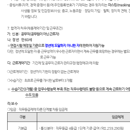
-
증빙서류
(
자격
,
경력 증명서 등
)
에 주민등록번호가 기재되는 경우 뒷자리는
마스킹
(masking
사생활 정보 및 민감정보
(
사상
,
종교
,
노동조합ㆍ정당의 가입ㆍ탈퇴
,
정치적 견해
,
기 바랍니다
.
7. 합격자 처우(채용계약기간 및 근무조건)
가
.
신 분
:
공무직
(
공무원이 아닌 근로자
)
나
.
정 년
:
만
60
세
※
면접시험 예정일 기준
으로
정년에 도달하지 아니한 자
에 한하여 지원가능
다만
,
정년에 도달한 자 중 근무성적이 우수한 근로자이면서 계속 근무를 희망하는 경우에는 별도
로 근무 가능
다
.
근로계약기간
:
기간제 및 공무직 근로자 관리규정
(
행정예규
)
에 의함
❍
근로계약기간
:
정년까지 기한의 정함이 없는 근로계약
❍
수습기간
:
최초로 근무를 개시한 날로부터
3
개월
※
수습기간
(3
개월
)
중 업무수행능력 부족 또는 직무수행태도 불량 등으로 계속
근로하기 어
수도 있음
라
.
보 수
❍
임금
:
직무등급제에 따른 단계별 차등 임금제
구분
임금체계
기본급
-
통신분야
:
직무등급
4
등급
1
단계 기준 급여
(
약
2,259,290
원
)