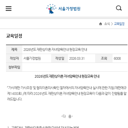
대
소
나
>
소식
교육일정
Home
법
한
송
홀
법원
소식
민원
정보
소통
교육일정
원
소개
소
민
안
로
소
새소식
민원안
사건검
법원에
식
개
제목
법원장
내
색
바란다
2026년도 재판상이혼 자녀양육안내 현장교육 안내
민
국
내
소
우리법
인사말
원
작성자
서울가정법원
작성일
2026.03.31
조회
6008
원 안내
법률상
판결서
부조리
정
법
마
송
연혁
자료
담안내
사본 제
신고센
보
첨부파일
공신청
터
소
원
당
조직 및
교육일
자주묻
2026
년도 재판상이혼 자녀양육안내 현장교육 안내
통
전화번
정
는질문
법원견
(구
호
안내책
학
「
가사재판
·
가사조정 및 협의이혼의사확인 절차에서의 자녀양육안내 실시에 관한 지침
(
재판예규
법원게
유관기
자
전
제
1400
호
)
」
에 따라
2026
년도 재판상이혼 자녀양육안내 현장교육이 다음과 같이 진행됨을 알
서울가
시판
관안내
정보공
려드립니다
.
정법원
각급법
개
자
E-mail
For
업무안
원안내
Club
Foreigners
민
내
- 다 음
-
장애인·
원
재판개
1.
교육대상
:
재판상이혼을 신청한 미성년 자녀 있는 부부