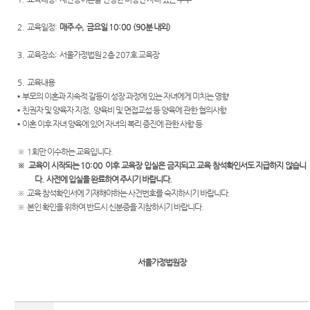
외국인
정 및 법
센
등 지원
정안내
2.
교육일정
:
매주 수
,
금요일
10:00 (90
분 내외
)
을
터)
관할구
위한 우
3.
교육장소
:
서울가정법원
2
층
207
호 교육장
역
선지원
센터
청사안
5.
교육내용
내
재판기
▪
부모의 이혼과 지속적 갈등이 성장 과정에 있는 자녀에게 미치는 영향
록 열람
▪
친권자 및 양육자 지정
,
양육비 및 면접교섭 등 양육에 관한 협의사항
찾아오
복사 절
▪
이혼 이후 자녀 양육에 있어 자녀의 복리 증진에 관한 사항 등
시는길
차 안내
※
1
회만 이수하는 교육입니다
.
보안검
후견과
※
교육이 시작되는
10:00
이후 교육장 입실은 금지되고 교육 참석확인서도 지급하지 않습니
색
안내
다
.
사전에 입실을 완료하여 주시기 바랍니다
.
※
교육 참석확인서에 기재해야하는 사건번호를 숙지하시기 바랍니다
.
※
본인 확인을 위하여 반드시 신분증을 지참하시기 바랍니다
.
서울가정법원장