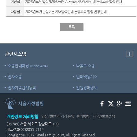
이전글
2026년도 민법상 입양(내국인/다문화) 자녀양육안내 현장교육 일정 안내...
다음글
2026년도 재판상이혼 자녀양육안내 현장교육 일정 변경 안내...
목록
관련시스템
소송안내마당
나홀로 소송
(구 전자민원센터)
전자소송
인터넷등기소
전자가족관계등록
법원경매정보
개인정보 처리방침
영상정보처리기기 운영 · 관리방침
저작권보호정책
(06749) 서울 서초구 강남대로 193
대표전화 02)2055-7114
Copyright ⓒ 2017 Seoul Family Court, All Rights Reserved.