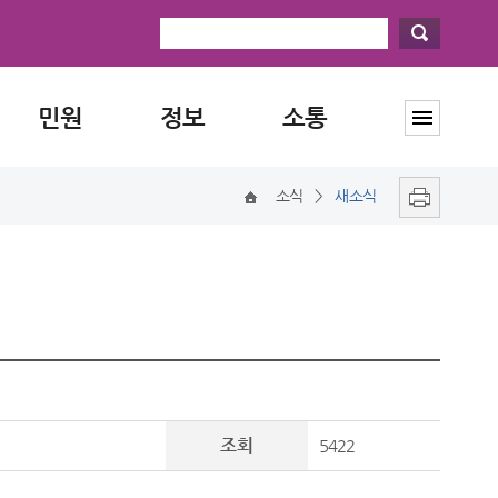
민원
정보
소통
소식
>
새소식
조회
5422