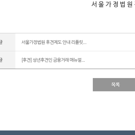
서 울 가 정 법 원
글
서울가정법원 후견제도 안내 리플릿...
글
[후견] 성년후견인 금융거래 매뉴얼...
목록