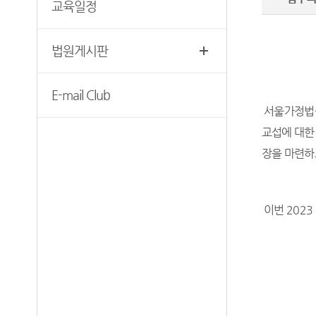
교육일정
찾아오시는길
후견과 안내
보안검색
법원게시판
E-mail Club
서울가정법
교섭에 대한
장을 마련하
이번
2023