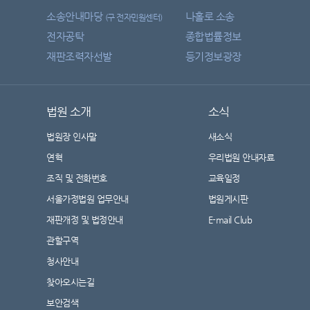
소송안내마당
나홀로 소송
(구 전자민원센터)
전자공탁
종합법률정보
재판조력자선발
등기정보광장
법원 소개
소식
법원장 인사말
새소식
연혁
우리법원 안내자료
조직 및 전화번호
교육일정
서울가정법원 업무안내
법원게시판
재판개정 및 법정안내
E-mail Club
관할구역
청사안내
찾아오시는길
보안검색