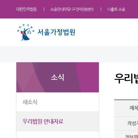
대한민국법원
소송안내마당
나홀로 소송
(구 전자민원센터)
법원 소개
소식
민원
정보
소통
법원장 인사말
새소식
민원안내
사건검색
법원에 바란다
우리
소식
연혁
우리법원 안내자료
법률상담안내
판결서사본 제공신청
부조리 신고센터
조직 및 전화번호
교육일정
자주묻는질문
안내책자
법원견학
서울가정법원 업무안내
법원게시판
유관기관안내
각급법원안내
정보공개
새소식
제
재판개정 및 법정안내
E-mail Club
For Foreigners
관할구역
장애인·외국인 등 지원을
우리법원 안내자료
작성
위한 우선지원센터
청사안내
재판기록 열람복사 절차 안내
첨부