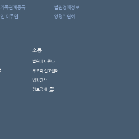
자가족관계등록
법원경매정보
인·이주민
양형위원회
소통
법원에 바란다
부조리 신고센터
법원견학
정보공개