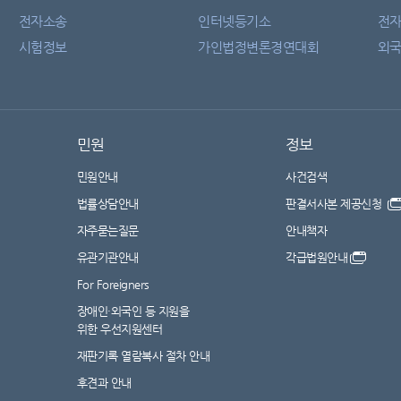
전자소송
인터넷등기소
전
시험정보
가인법정변론경연대회
외국
민원
정보
민원안내
사건검색
법률상담안내
판결서사본 제공신청
자주묻는질문
안내책자
유관기관안내
각급법원안내
For Foreigners
장애인·외국인 등 지원을
위한 우선지원센터
재판기록 열람복사 절차 안내
후견과 안내