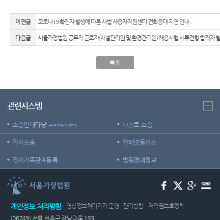
이전글
코로나19 확진자 발생에 따른 사법 사용자지원센터 전화응대 지연 안내...
다음글
서울가정법원 공무직 근로자(시설관리원 및 환경관리원) 채용시험 서류전형 합격자 발.
목록
관련시스템
소송안내마당
나홀로 소송
(구 전자민원센터)
전자소송
인터넷등기소
전자가족관계등록
법원경매정보
개인정보 처리방침
영상정보처리기기 운영 · 관리방침
저작권보호정책
(06749) 서울 서초구 강남대로 193