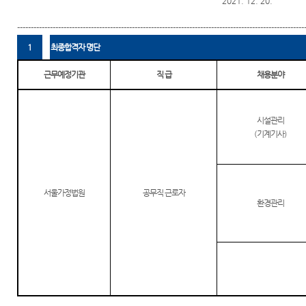
외국인
2021. 12. 20.
정 및 법
센
등 지원
정안내
을
---------------------------------------------------------------------------------------------------------
터)
관할구
위한 우
1
최종합격자 명단
역
선지원
센터
근무예정기관
직 급
채용분야
청사안
내
재판기
록 열람
찾아오
복사 절
시설관리
시는길
차 안내
(
기계기사
)
보안검
후견과
색
안내
서울가정법원
공무직 근로자
환경관리