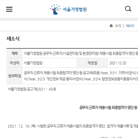
대
소
나
>
소식
새소식
Home
법
한
송
홀
법원
소식
민원
정보
소통
새소식
원
소개
소
민
안
로
소
새소식
민원안
사건검
법원에
식
개
제목
법원장
내
색
바란다
서울가정법원 공무직 근로자(시설관리원 및 환경관리원) 채용시험 최종합격자 명단 등
민
국
내
소
우리법
인사말
원
작성자
서울가정법원
작성일
2021.12.20
원 안내
법률상
판결서
부조리
정
법
마
송
연혁
자료
담안내
사본 제
신고센
보
공무직 근로자 채용시험 최종합격자 명단 등 공고(배포용).hwp
,
3-2-1. 이력서(양식).
첨부파일
공신청
터
소
원
당
식).hwp
,
3-2-3. 개인정보 제공 동의서(양식).hwp
,
3-2-4. 행정정보공동이용동의서(양
조직 및
교육일
자주묻
통
전화번
정
는질문
법원견
(구
서울가정법원 공고 제
2021
–
45
호
호
안내책
학
법원게
유관기
자
전
서울가
시판
관안내
정보공
공무직 근로자 채용시험 최종합격자 명단 등
정법원
각급법
개
자
E-mail
For
업무안
원안내
Club
Foreigners
민
내
2021. 12. 16.(
목
)
시행한 공무직 근로자 채용시험의 최종합격자 명단
,
합격자 제출서류 및 제
장애인·
원
재판개