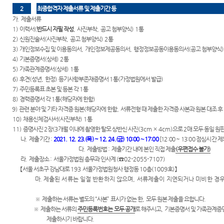
2
최종합격자 제출서류 및 제출기간 등
가
.
제출서류
1)
이력서
(
반드시 자필 작성
,
사진부착
,
공고 첨부양식
) 1
통
2)
신원진술서
(
사진부착
,
공고 첨부양식
) 2
통
3)
개인정보수집 및 이용동의서
,
개인정보제공동의서
,
행정정보공동이용동의서
(
공고 첨부양식
4)
기본증명서
(
상세
) 2
통
5)
가족관계증명서
(
상세
) 1
통
6)
후견
(
성년
,
한정
)
등기사항부존재증명서
1
통
(
가정법원에서 발급
)
7)
주민등록표 초본 및 등본 각
1
통
8)
경력증명서 각
1
통
(
해당자에 한함
)
9)
관련 분야 및 기타 자격증 원본
(
해당자에 한함
,
서류전형 때 제출한 자격증 사본과 원본 대조 후
10)
채용신체검사서
(
사진부착
) 1
통
11)
증명사진
2
장
(3
개월 이내에 촬영한 탈모 상반신 사진
(3cm × 4cm)
으로
2
매 모두 동일 
나
.
제출기간
:
2021. 12. 23.(
목
) ~ 12. 24.(
금
) 10:00
～
17:00
[12:00 ~ 13:00
점심시간 제
다
.
제출방법
:
제출기간 내에 본인 직접 제출
(
우편접수 불가
)
라
.
제출장소
:
서울가정법원 총무과 인사계
(
☎
02-2055-7107)
【
서울 서초구 강남대로
193
서울가정법원청사 행정동
10
층
(1009
호
)
】
마
.
제출된 서류는 일절 반환하지 않으며
,
서류제출이 지연되거나 미비한 경
※
제출하는 서류는 별도의
“
사본
”
표시가 없는 한
,
모두 원본 제출을 요합니다
.
※
제출하는 서류의
주민등록번호는 모두 공개
로 해주시고
,
기본증명서 및 가족관계증
제출하시기 바랍니다
.