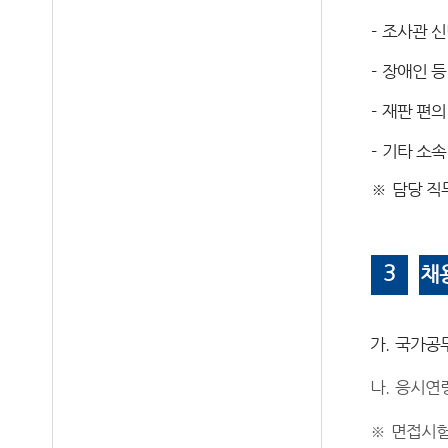
-
조사관 신
-
장애인 등
-
재판 편의
-
기타 소속
※
담당 직
3
채
가
.
국가공
나
.
응시연
※
면접시