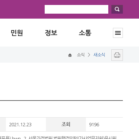
민원
정보
소통
소식
>
새소식
조회
2021.12.23
9196
포용).hwp
,
2. 서울가정법원 법원행정인턴(가사업무지원)응시원