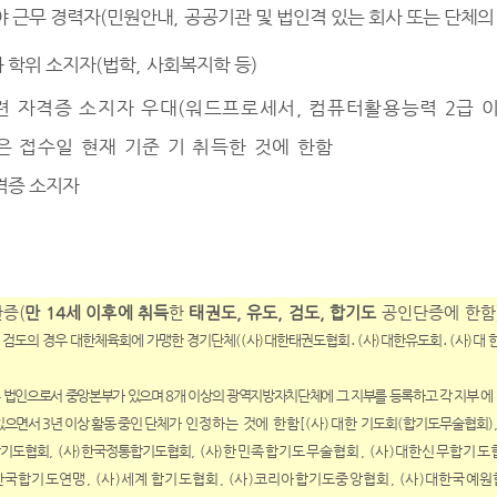
야 근무 경력자
(
민원안내
,
공공기관 및 법인격 있는 회사 또는 단체의
 학위 소지자
(
법학
,
사회복지학 등
)
련 자격증 소지자 우대
(
워드프로세서
,
컴퓨터활용능력
2
급 
 접수일 현재 기준 기 취득한 것에 한함
격증 소지자
단증
(
만
14
세 이후에 취득
한
태권도
,
유도
,
검도
,
합기도
공인단증에 한함
․
검도의 경우 대한체육회에 가맹한 경기단체
((
사
)
대한태권도협회
․
(
사
)
대한유도회
․
(
사
)
대
 법인으로서 중앙본부가 있으며
8
개 이상의 광역지방자치단체에 그 지부를 등록하고 각 지부 에
있으면서
3
년 이상 활동 중인 단체
가 인정하는 것에 한함
[
(
사
)
대한
기도회
(
합기도무술협회
)
기도협회
, (
사
)
한국정통합기도협회
, (
사
)
한
민족합기도무술협회
, (
사
)
대한신무합기도
한국합기도연맹
, (
사
)
세계
합기도협회
, (
사
)
코리아합기도중앙협회
, (
사
)
대한국예원