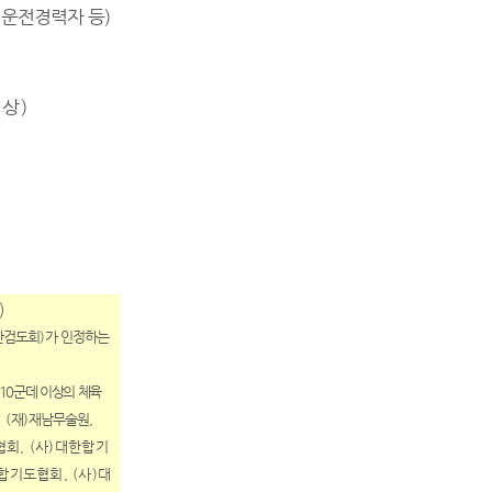
 운전경력자 등
)
이상
)
)
한검도회
)
가 인정하는
10
군데 이상의 체육
, (
재
)
재남무술원
,
협회
, (
사
)
대한합기
합기도협회
, (
사
)
대