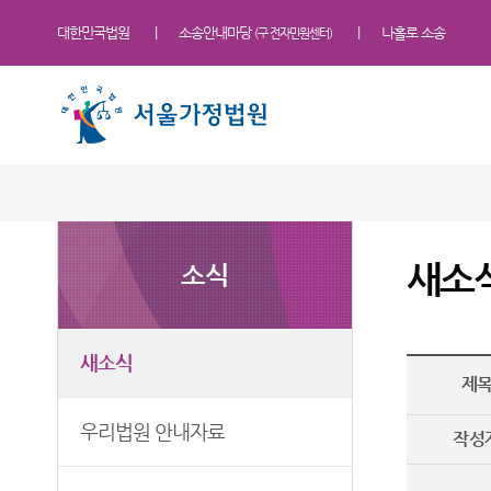
대한민국법원
소송안내마당
나홀로 소송
(구 전자민원센터)
법원 소개
소식
민원
정보
소통
법원장 인사말
새소식
민원안내
사건검색
법원에 바란다
새소
소식
연혁
우리법원 안내자료
법률상담안내
판결서사본 제공신청
부조리 신고센터
조직 및 전화번호
교육일정
자주묻는질문
안내책자
법원견학
서울가정법원 업무안내
법원게시판
유관기관안내
각급법원안내
정보공개
새소식
제
재판개정 및 법정안내
E-mail Club
For Foreigners
관할구역
장애인·외국인 등 지원을
우리법원 안내자료
작성
위한 우선지원센터
청사안내
재판기록 열람복사 절차 안내