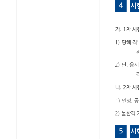
4
시
가
. 1
차 시
1)
당해 직
2)
단
,
응시
나
. 2
차 시
1)
인성
,
공
2)
불합격 
5
시