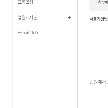
교육일정
첨부
찾아오시는길
후견과 안내
보안검색
법원게시판
서울가정법
E-mail Club
법원에서 