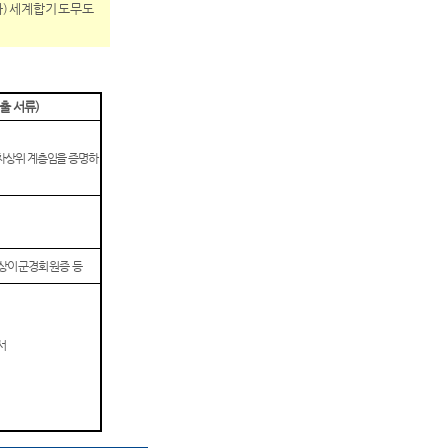
사
)
세계합기도무도
출 서류
)
차상위 계층임을 증명하
상이군경회원증 등
서