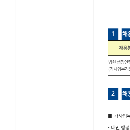
1
채
채용
법원 행정인
(
가사업무지
2
채
■
가사업무
-
대민 행정