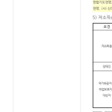
한합기도연맹
연맹
, (
사
)
신
5)
저소득
요 건
저소득층
장애인
국가유공자
취업보호지
대상자