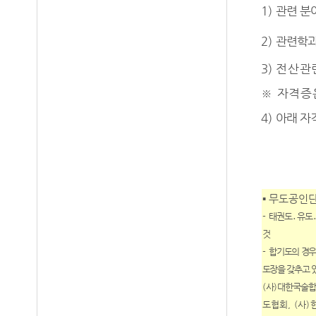
1)
관련 분
2)
관련학과
3)
전산관
※
자격증은
4)
아래 자
▪
무도공인
-
태권도
․
유도
것
-
합기도의 경우
도장을 갖추고 
(
사
)
대한국술합
도협회
, (
사
)