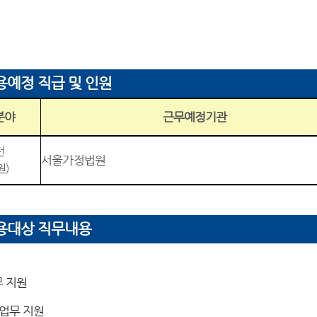
용예정 직급 및 인원
분야
근무예정기관
턴
서울가정법원
원
)
용대상 직무내용
 지원
업무 지원