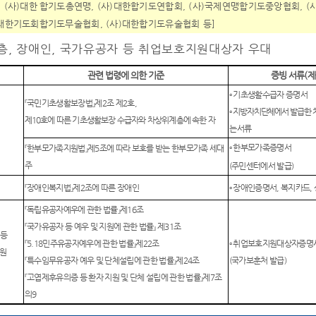
, (
사
)
대한
합기도총연맹
, (
사
)
대한합기도연합회
, (
사
)
국제연맹합기도중앙협회
, (
대한기도회합기도무술협회
, (
사
)
대한합기도유술협회 등
]
층
,
장애인
,
국가유공자 등 취업보호지원대상자 우대
관련 법령에 의한 기준
증빙 서류
(
제
▫
기초생활수급자 증명서
『
국민기초생활보장법
』
제
2
조 제
2
호
,
▫
지방자치단체에서 발급한 
제
10
호에 따른 기초생활보장 수급자와 차상위계층에 속한 자
는 서류
▫
한부모가족증명서
『
한부모가족지원법
』
제
5
조에 따라 보호를 받는 한부모가족 세대
주
(
주민센터에서 발급
)
『
장애인복지법
』
제
2
조에 따른 장애인
▫
장애인증명서
,
복지카드
,
『
독립유공자예우에 관한 법률
』
제
16
조
『
국가유공자 등 예우 및 지원에 관한 법률
』
제
31
조
 등
『
5.18
민주유공자예우에 관한 법률
』
제
22
조
▫
취업보호지원대상자증명
원
『
특수임무유공자 예우 및 단체설립에 관한 법률
』
제
24
조
(
국가보훈처 발급
)
『
고엽제후유의증 등 환자 지원 및 단체 설립에 관한 법률
』
제
7
조
의
9