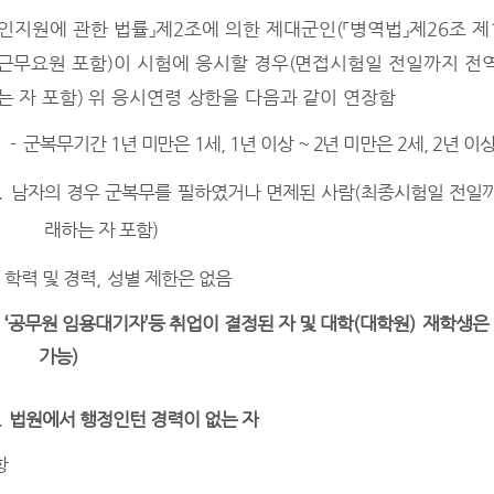
인지원에 관한 법률
」
제
2
조에 의한 제대군인
(
「
병역법
」
제
26
조 제
근무요원 포함
)
이 시험에 응시할 경우
(
면접시험일 전일까지 전
는 자 포함
)
위 응시연령 상한을 다음과 같이 연장함
-
군복무기간
1
년 미만은
1
세
, 1
년 이상
~ 2
년 미만은
2
세
, 2
년 이
.
남자의 경우 군복무를 필하였거나 면제된 사람
(
최종시험일 전일
래하는 자 포함
)
.
학력 및 경력
,
성별 제한은 없음
 ‘
공무원 임용대기자
’
등 취업이 결정된 자 및 대학
(
대학원
)
재학생은 
가능
)
.
법원에서 행정인턴 경력이 없는 자
항