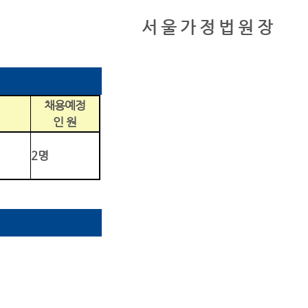
서 울 가 정 법 원 장
채용예정
인 원
2
명