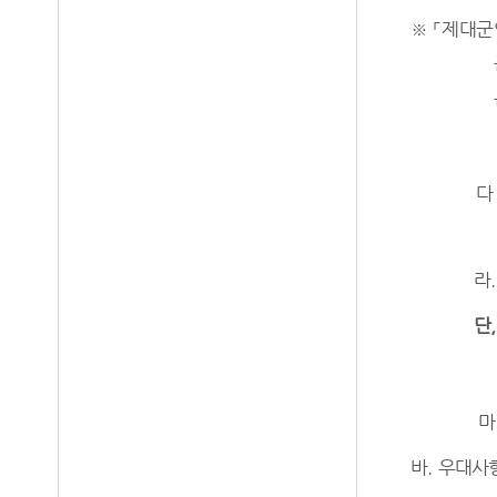
※ 「
제대군
다
라
단
,
마
바
.
우대사