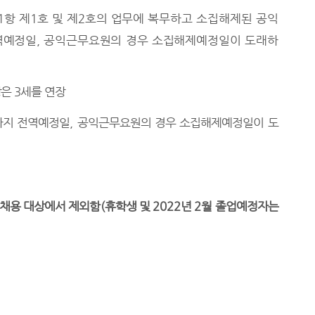
1
항 제
1
호 및 제
2
호의 업무에 복무하고 소집해제된 공익
역예정일
,
공익근무요원의 경우 소집해제예정일이 도래하
상은
3
세를 연장
까지 전역예정일
,
공익근무요원의 경우 소집해제예정일이 도
채용 대상에서 제외함
(
휴학생 및
2022
년
2
월 졸업예정자는