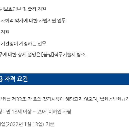
변보호업무 및 출장 지원
 사회적 약자에 대한 사법지원 업무
 지원
 기관장이 지정하는 업무
무에 대한 상세 설명은
【
붙임
】
직무기술서 참조
용 자격 요건
무원법 제
33
조 각 호의 결격사유에 해당되지 않으며
,
법원공무원규칙 
령
:
만
18
세 이상
~ 29
세 이하인 사람
험일
(2022
년
1
월
13
일
)
기준